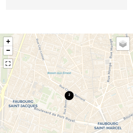
+
−
2