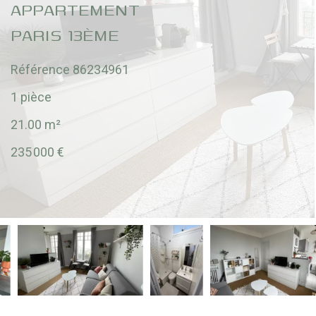
APPARTEMENT
PARIS 13ÈME
Référence
86234961
1 pièce
21.00
m²
235 000 €