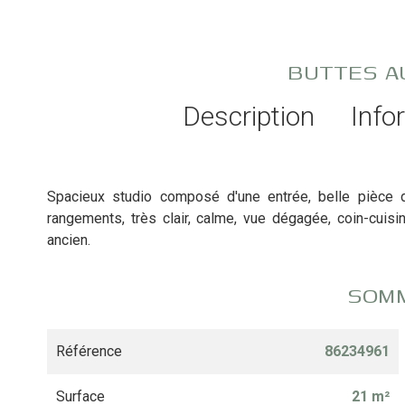
BUTTES A
Description
Info
Spacieux studio composé d'une entrée, belle pièce d
rangements, très clair, calme, vue dégagée, coin-cu
ancien.
SOM
Référence
86234961
Surface
21 m²